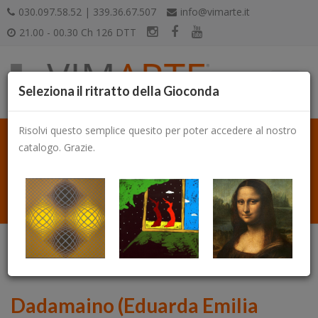
030.097.58.52 | 339.36.67.507
info@vimarte.it
21.00 - 00.30 Ch 126 DTT
Seleziona il ritratto della Gioconda
Risolvi questo semplice quesito per poter accedere al nostro
catalogo. Grazie.
Catalogo
Dadamaino (Eduarda Emilia