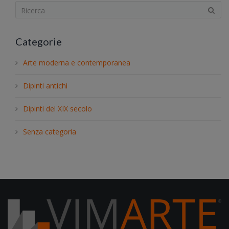
S
e
a
Categorie
r
c
Arte moderna e contemporanea
h
.
Dipinti antichi
.
.
Dipinti del XIX secolo
Senza categoria