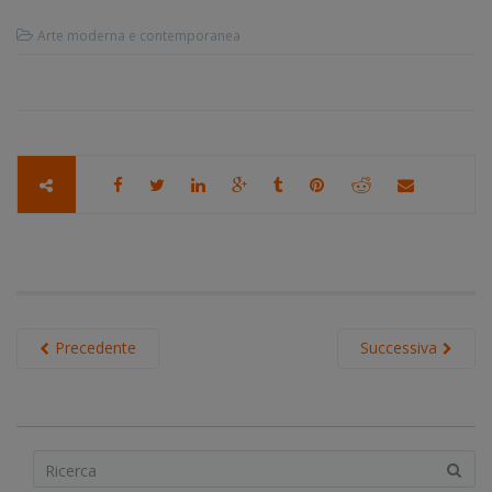
Arte moderna e contemporanea
Precedente
Successiva
S
e