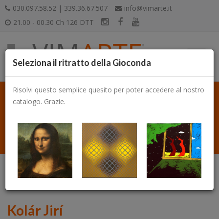
030.097.58.52 | 339.36.67.507
info@vimarte.it
21.00 - 00.30 Ch 126 DTT
Seleziona il ritratto della Gioconda
Risolvi questo semplice quesito per poter accedere al nostro
catalogo. Grazie.
Catalogo
Kolár Jirí