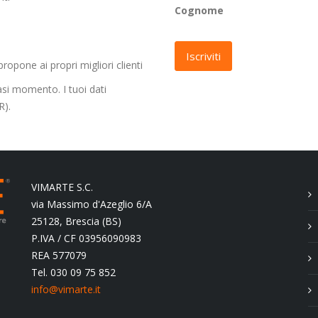
Cognome
opone ai propri migliori clienti
asi momento. I tuoi dati
R).
VIMARTE S.C.
via Massimo d'Azeglio 6/A
25128, Brescia (BS)
P.IVA / CF 03956090983
REA 577079
Tel. 030 09 75 852
info@vimarte.it