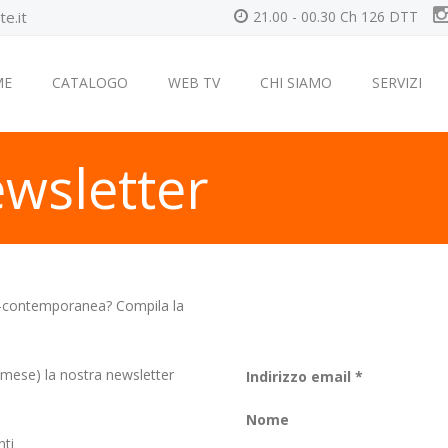
e.it
21.00 - 00.30 Ch 126 DTT
ME
CATALOGO
WEB TV
CHI SIAMO
SERVIZI
newsletter
na-contemporanea? Compila la
 mese) la nostra newsletter
Indirizzo email *
Nome
nti