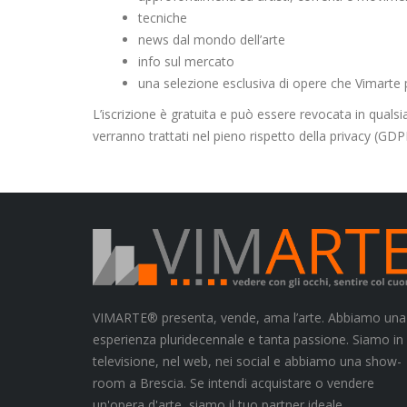
tecniche
news dal mondo dell’arte
info sul mercato
una selezione esclusiva di opere che Vimarte pr
L’iscrizione è gratuita e può essere revocata in qualsi
verranno trattati nel pieno rispetto della privacy (GDP
VIMARTE® presenta, vende, ama l’arte. Abbiamo una
esperienza pluridecennale e tanta passione. Siamo in
televisione, nel web, nei social e abbiamo una show-
room a Brescia. Se intendi acquistare o vendere
un'opera d'arte, siamo il tuo partner ideale.