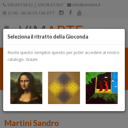
030.097.58.52 | 339.36.67.507
info@vimarte.it
21.00 - 00.30 Ch 126 DTT
Seleziona il ritratto della Gioconda
Risolvi questo semplice quesito per poter accedere al nostro
catalogo. Grazie.
Catalogo
Martini Sandro