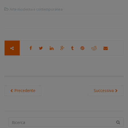
Arte moderna e contemporanea
Precedente
Successiva
S
e