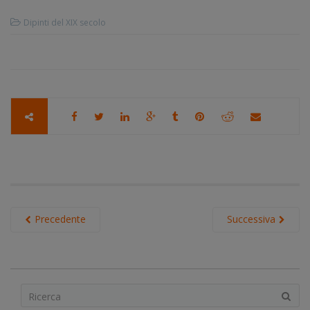
Dipinti del XIX secolo
Precedente
Successiva
S
e