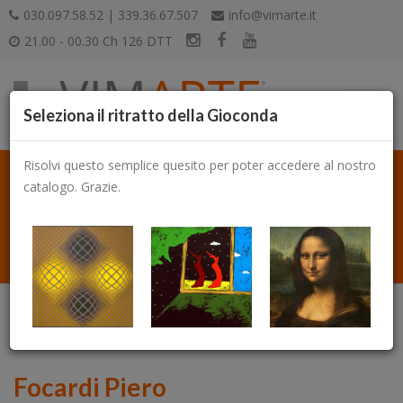
030.097.58.52 | 339.36.67.507
info@vimarte.it
21.00 - 00.30 Ch 126 DTT
Seleziona il ritratto della Gioconda
Risolvi questo semplice quesito per poter accedere al nostro
catalogo. Grazie.
Catalogo
Focardi Piero