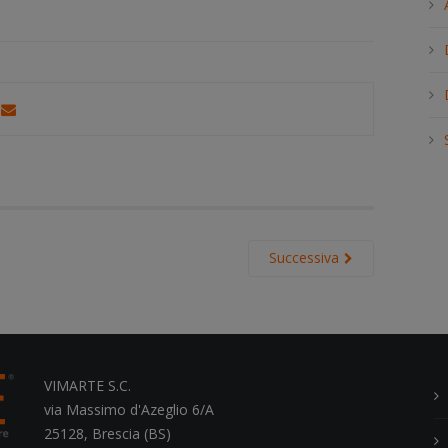
h
.
.
.
Successiva
VIMARTE S.C.
via Massimo d'Azeglio 6/A
25128, Brescia (BS)