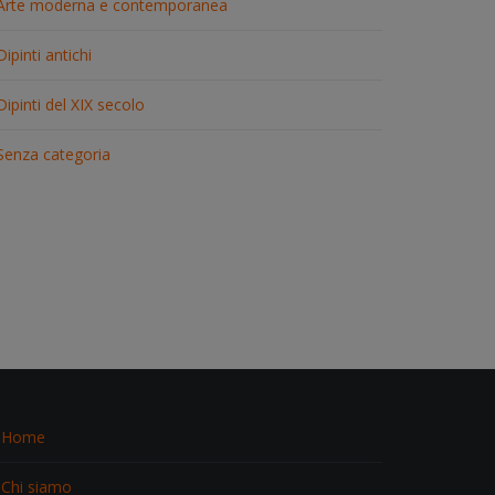
Arte moderna e contemporanea
Dipinti antichi
Dipinti del XIX secolo
Senza categoria
Home
Chi siamo