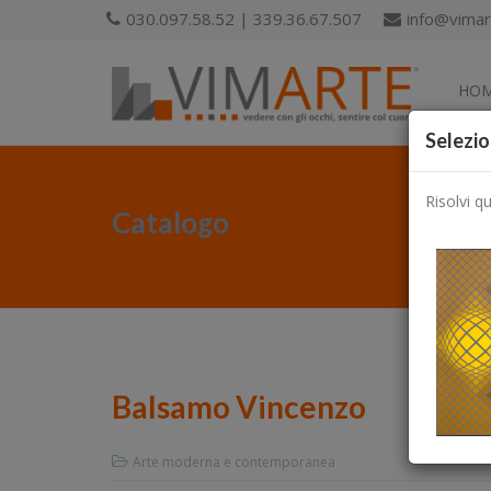
030.097.58.52 | 339.36.67.507
info@vimart
HO
Selezio
Risolvi q
Catalogo
Balsamo Vincenzo
Arte moderna e contemporanea