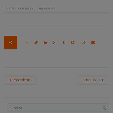
Arte moderna e contemporanea
Precedente
Successiva
S
e