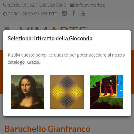
030.097.58.52 | 339.36.67.507
info@vimarte.it
21.00 - 00.30 Ch 126 DTT
Seleziona il ritratto della Gioconda
Risolvi questo semplice quesito per poter accedere al nostro
catalogo. Grazie.
Catalogo
Baruchello Gianfranco