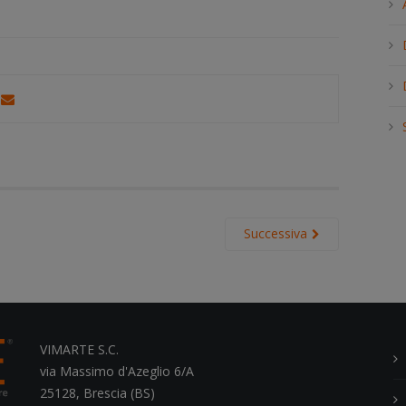
h
.
.
.
Successiva
VIMARTE S.C.
via Massimo d'Azeglio 6/A
25128, Brescia (BS)