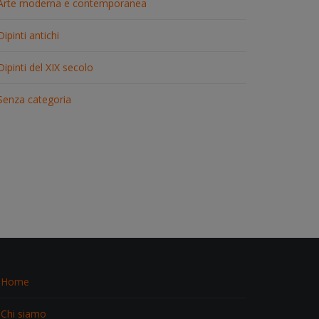
Arte moderna e contemporanea
Dipinti antichi
Dipinti del XIX secolo
Senza categoria
Home
Chi siamo