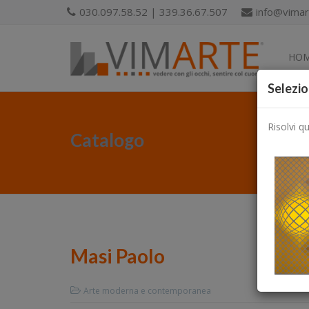
030.097.58.52 | 339.36.67.507
info@vimart
HO
Selezio
Risolvi q
Catalogo
Masi Paolo
Arte moderna e contemporanea