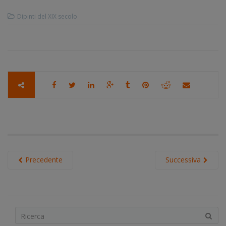
Dipinti del XIX secolo
Precedente
Successiva
S
e