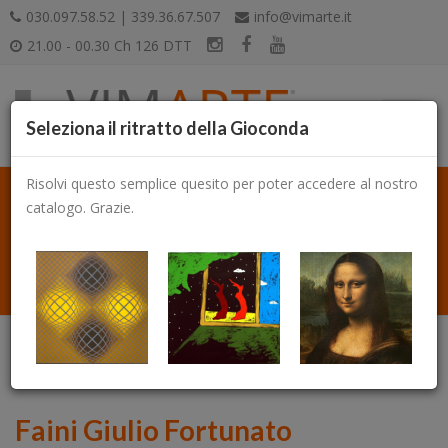
030.097.58.52 | 339.36.67.507
info@vimarte.it
21.00 - 00.30 Ch 126 DTT
Seleziona il ritratto della Gioconda
Risolvi questo semplice quesito per poter accedere al nostro
catalogo. Grazie.
Catalogo
Faini Giulio Fortunato