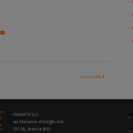
h
.
.
.
Successiva
VIMARTE S.C.
via Massimo d'Azeglio 6/A
25128, Brescia (BS)