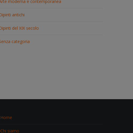
Arte moderna e contemporanea
Dipinti antichi
Dipinti del XIX secolo
Senza categoria
Home
Chi siamo