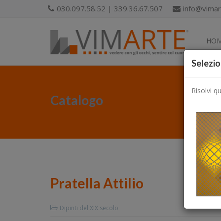
030.097.58.52 | 339.36.67.507
info@vimart
HO
Selezio
Risolvi q
Catalogo
Pratella Attilio
Dipinti del XIX secolo