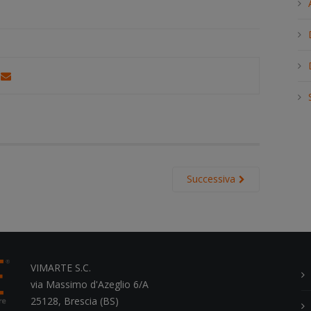
h
.
.
.
Successiva
VIMARTE S.C.
via Massimo d'Azeglio 6/A
25128, Brescia (BS)