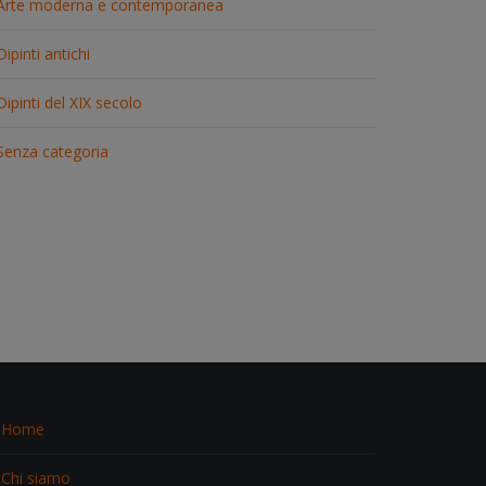
Arte moderna e contemporanea
Dipinti antichi
Dipinti del XIX secolo
Senza categoria
Home
Chi siamo