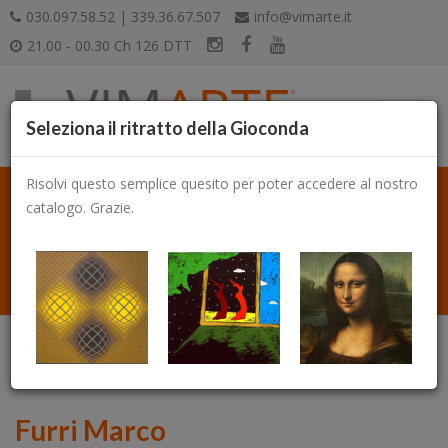
030.097.58.52 | 339.36.67.507
info@vimarte.it
21.00 - 00.30 Ch 126 DTT
Seleziona il ritratto della Gioconda
Risolvi questo semplice quesito per poter accedere al nostro
catalogo. Grazie.
Catalogo
Furri Marco