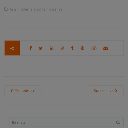
Arte moderna e contemporanea
Precedente
Successiva
S
e