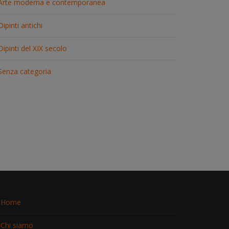
Arte moderna e contemporanea
Dipinti antichi
Dipinti del XIX secolo
Senza categoria
Home
Chi siamo