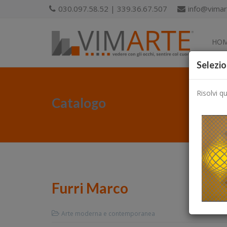
030.097.58.52 | 339.36.67.507
info@vimart
HO
Selezio
Risolvi q
Catalogo
Furri Marco
Arte moderna e contemporanea