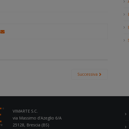
h
.
.
.
Successiva
VIMARTE S.C.
via Massimo d'Azeglio 6/A
25128, Brescia (BS)