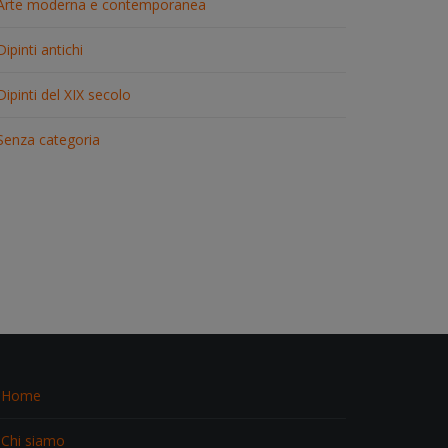
Arte moderna e contemporanea
Dipinti antichi
Dipinti del XIX secolo
Senza categoria
Home
Chi siamo