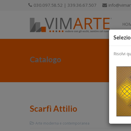
030.097.58.52 | 339.36.67.507
info@vimart
HO
Selezio
Risolvi q
Catalogo
Scarfì Attilio
Arte moderna e contemporanea