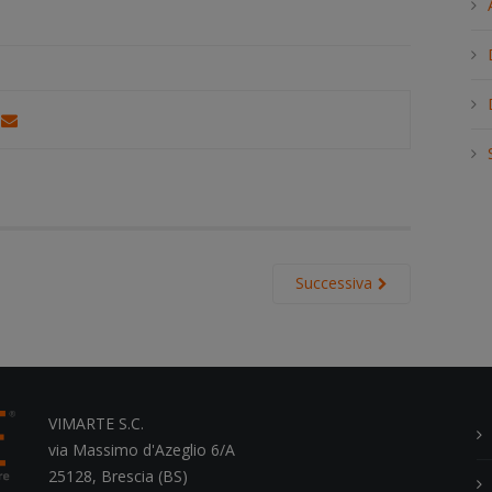
h
.
.
.
Successiva
VIMARTE S.C.
via Massimo d'Azeglio 6/A
25128, Brescia (BS)