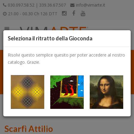
030.097.58.52 | 339.36.67.507
info@vimarte.it
21.00 - 00.30 Ch 126 DTT
Seleziona il ritratto della Gioconda
Risolvi questo semplice quesito per poter accedere al nostro
catalogo. Grazie.
Catalogo
Scarfì Attilio