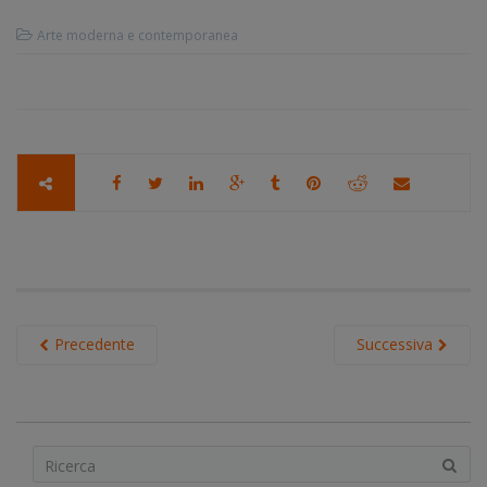
Arte moderna e contemporanea
Precedente
Successiva
S
e