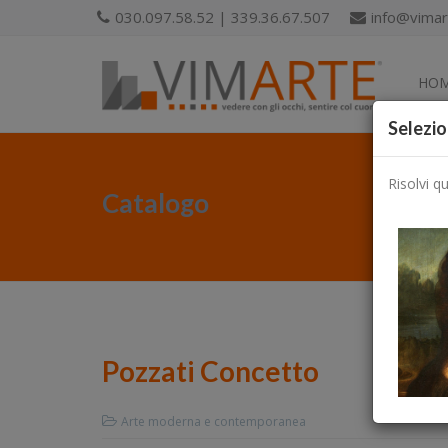
030.097.58.52 | 339.36.67.507
info@vimart
HO
Selezio
Risolvi q
Catalogo
Pozzati Concetto
Arte moderna e contemporanea