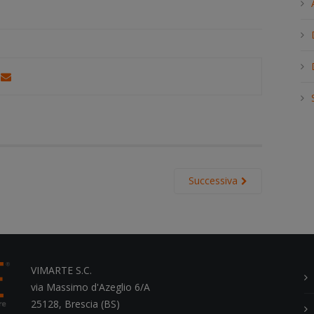
h
.
.
.
Successiva
VIMARTE S.C.
via Massimo d'Azeglio 6/A
25128, Brescia (BS)