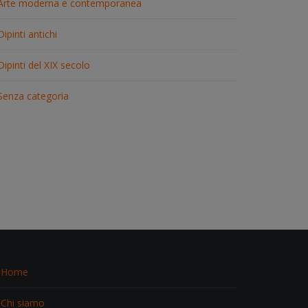
Arte moderna e contemporanea
Dipinti antichi
Dipinti del XIX secolo
Senza categoria
Home
Chi siamo