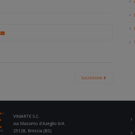
h
.
.
.
Successiva
VIMARTE S.C.
via Massimo d'Azeglio 6/A
25128, Brescia (BS)