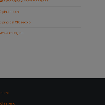
Arte moderna e contemporanea
Dipinti antichi
Dipinti del XIX secolo
Senza categoria
Home
Chi siamo