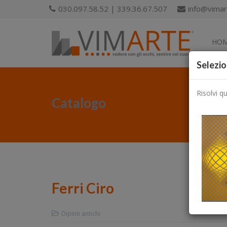
030.097.58.52 | 339.36.67.507
info@vimart
HO
Selezio
Risolvi q
Catalogo
Ferri Ciro
Dipinti antichi