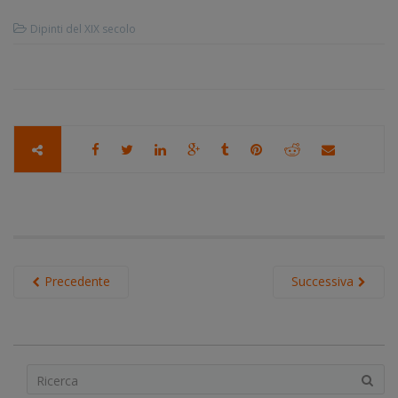
Dipinti del XIX secolo
Precedente
Successiva
S
e