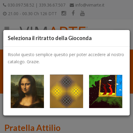
030.097.58.52 | 339.36.67.507
info@vimarte.it
21.00 - 00.30 Ch 126 DTT
Seleziona il ritratto della Gioconda
Risolvi questo semplice quesito per poter accedere al nostro
catalogo. Grazie.
Catalogo
Pratella Attilio