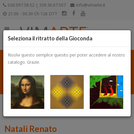
030.097.58.52 | 339.36.67.507
info@vimarte.it
21.00 - 00.30 Ch 126 DTT
Seleziona il ritratto della Gioconda
Risolvi questo semplice quesito per poter accedere al nostro
catalogo. Grazie.
Catalogo
Natali Renato