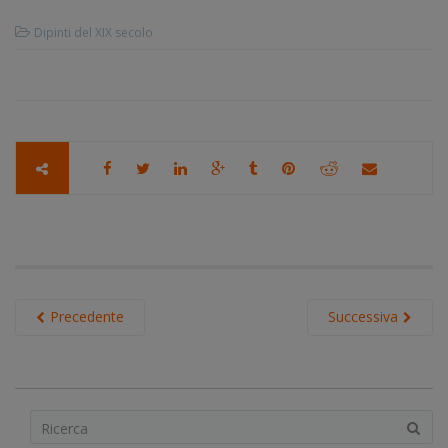
Dipinti del XIX secolo
Precedente
Successiva
S
e