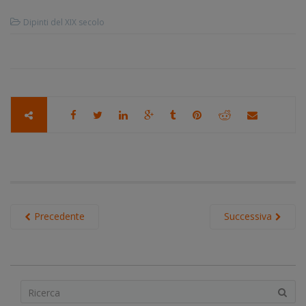
Dipinti del XIX secolo
Precedente
Successiva
S
e