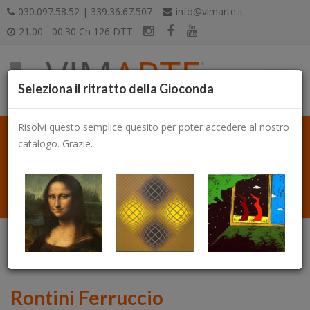
030.097.58.52 | 339.36.67.507
info@vimarte.it
21.00 - 00.30 Ch 126 DTT
Seleziona il ritratto della Gioconda
Risolvi questo semplice quesito per poter accedere al nostro
catalogo. Grazie.
Catalogo
Rontini Ferruccio