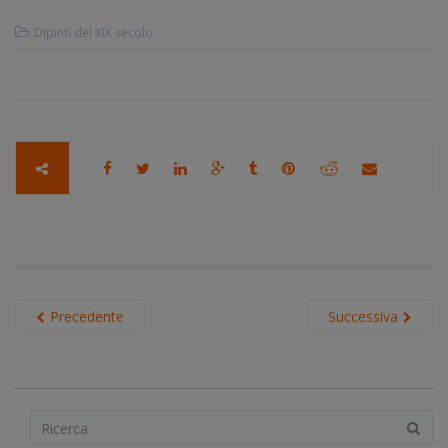
Dipinti del XIX secolo
Precedente
Successiva
S
e