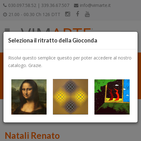
030.097.58.52 | 339.36.67.507
info@vimarte.it
21.00 - 00.30 Ch 126 DTT
Seleziona il ritratto della Gioconda
Risolvi questo semplice quesito per poter accedere al nostro
catalogo. Grazie.
Catalogo
Natali Renato