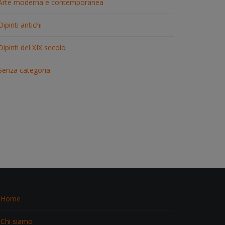
Arte moderna e contemporanea
Dipinti antichi
Dipinti del XIX secolo
Senza categoria
Home
Chi siamo