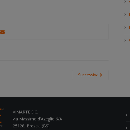
h
.
.
.
Successiva
VIMARTE S.C.
via Massimo d'Azeglio 6/A
25128, Brescia (BS)