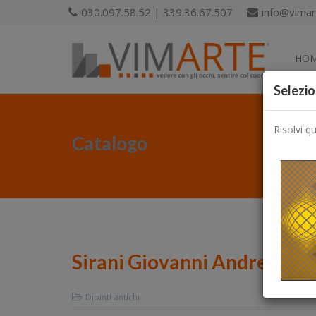
030.097.58.52 | 339.36.67.507
info@vimart
HO
Selezio
Risolvi q
Catalogo
Sirani Giovanni Andrea
Dipinti antichi