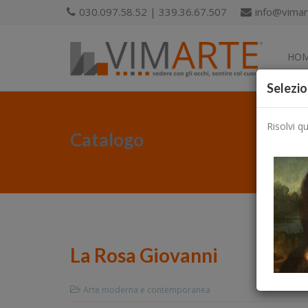
030.097.58.52 | 339.36.67.507
info@vimart
HO
Selezio
Risolvi q
Catalogo
La Rosa Giovanni
Arte moderna e contemporanea