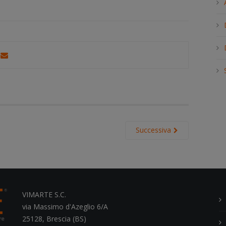
h
.
.
.
Successiva
VIMARTE S.C.
via Massimo d'Azeglio 6/A
25128, Brescia (BS)