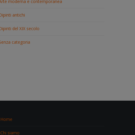
Arte moderna e contemporanea
Dipinti antichi
Dipinti del XIX secolo
Senza categoria
Home
Chi siamo