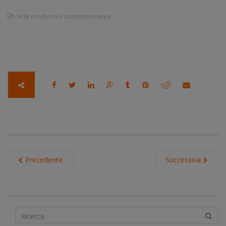
Arte moderna e contemporanea
Precedente
Successiva
S
e