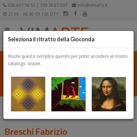
030.097.58.52 | 339.36.67.507
info@vimarte.it
21.00 - 00.30 Ch 126 DTT
Seleziona il ritratto della Gioconda
Risolvi questo semplice quesito per poter accedere al nostro
catalogo. Grazie.
Catalogo
Breschi Fabrizio