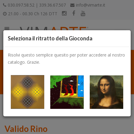
030.097.58.52 | 339.36.67.507
info@vimarte.it
21.00 - 00.30 Ch 126 DTT
Seleziona il ritratto della Gioconda
Risolvi questo semplice quesito per poter accedere al nostro
catalogo. Grazie.
Catalogo
Valido Rino