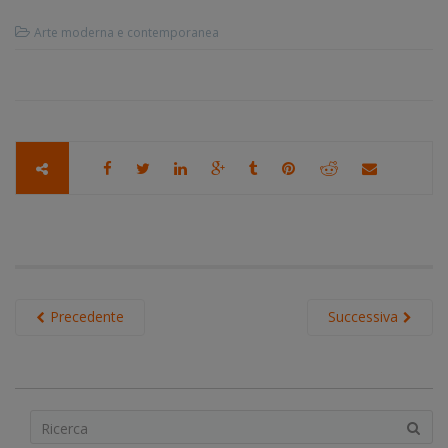
Arte moderna e contemporanea
Precedente
Successiva
S
e