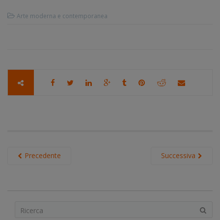
Arte moderna e contemporanea
Precedente
Successiva
S
e