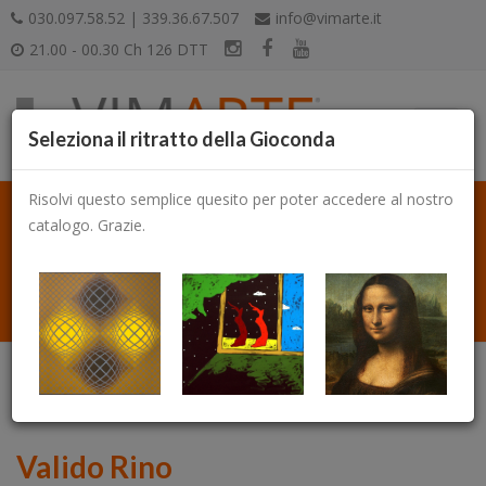
030.097.58.52 | 339.36.67.507
info@vimarte.it
21.00 - 00.30 Ch 126 DTT
Seleziona il ritratto della Gioconda
Risolvi questo semplice quesito per poter accedere al nostro
catalogo. Grazie.
Catalogo
Valido Rino