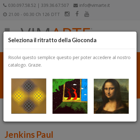
030.097.58.52 | 339.36.67.507
info@vimarte.it
21.00 - 00.30 Ch 126 DTT
Seleziona il ritratto della Gioconda
Risolvi questo semplice quesito per poter accedere al nostro
catalogo. Grazie.
Catalogo
Jenkins Paul