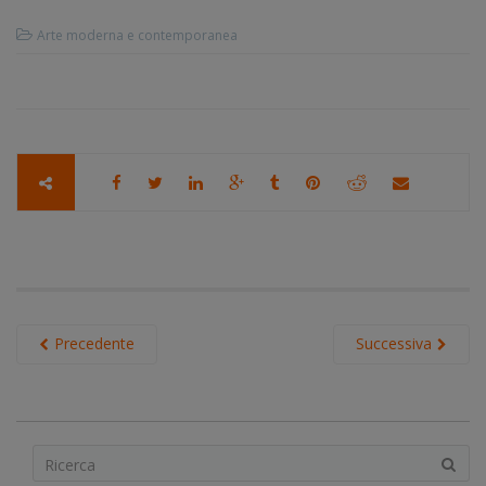
Arte moderna e contemporanea
Precedente
Successiva
S
e