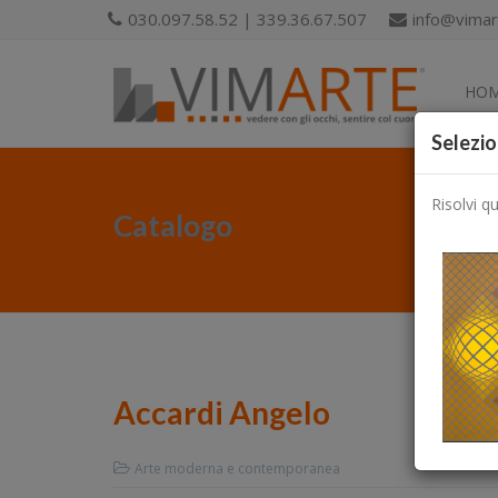
030.097.58.52 | 339.36.67.507
info@vimart
HO
Selezio
Risolvi q
Catalogo
Accardi Angelo
Arte moderna e contemporanea