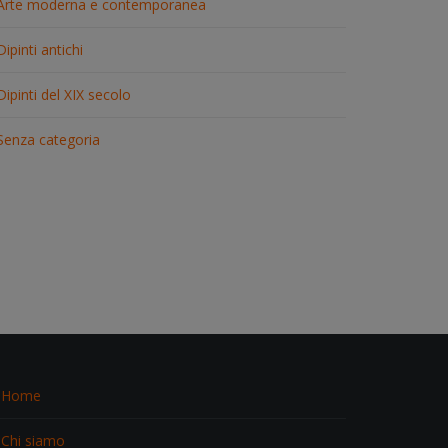
Arte moderna e contemporanea
Dipinti antichi
Dipinti del XIX secolo
Senza categoria
Home
Chi siamo