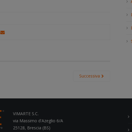
h
.
.
.
Successiva
VIMARTE S.C.
via Massimo d'Azeglio 6/A
25128, Brescia (BS)