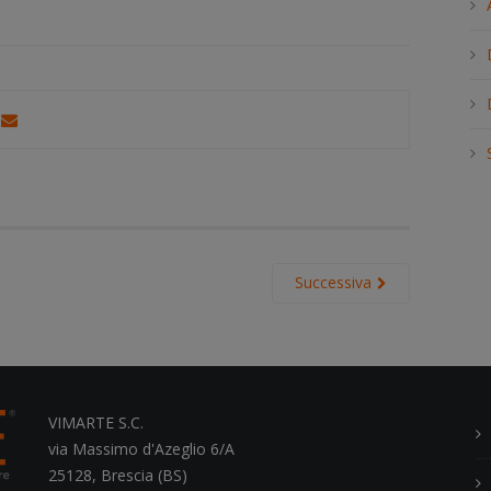
h
.
.
.
Successiva
VIMARTE S.C.
via Massimo d'Azeglio 6/A
25128, Brescia (BS)