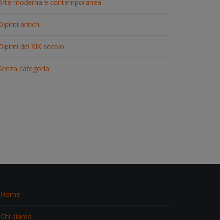
Arte moderna e contemporanea
Dipinti antichi
Dipinti del XIX secolo
Senza categoria
Home
Chi siamo