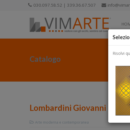
030.097.58.52 | 339.36.67.507
info@vimart
HO
Selezio
Risolvi q
Catalogo
Lombardini Giovanni
Arte moderna e contemporanea