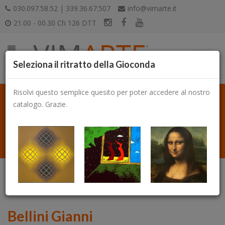
030.097.58.52 | 339.36.67.507
info@vimarte.it
21.00 - 00.30 Ch 126 DTT
Seleziona il ritratto della Gioconda
Risolvi questo semplice quesito per poter accedere al nostro
catalogo. Grazie.
Catalogo
Bellini Gianni