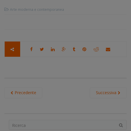
Arte moderna e contemporanea
Precedente
Successiva
S
e