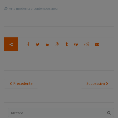
Arte moderna e contemporanea
Precedente
Successiva
S
e