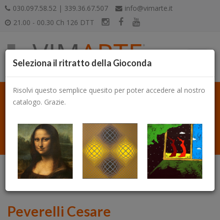
030.097.58.52 | 339.36.67.507
info@vimarte.it
21.00 - 00.30 Ch 126 DTT
Seleziona il ritratto della Gioconda
Risolvi questo semplice quesito per poter accedere al nostro
catalogo. Grazie.
Catalogo
Peverelli Cesare