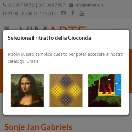
030.097.58.52 | 339.36.67.507
info@vimarte.it
21.00 - 00.30 Ch 126 DTT
Seleziona il ritratto della Gioconda
Risolvi questo semplice quesito per poter accedere al nostro
catalogo. Grazie.
Catalogo
Sonje Jan Gabriels