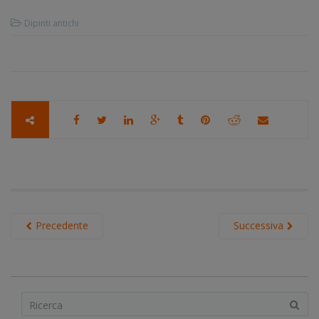
Dipinti antichi
Precedente
Successiva
S
e