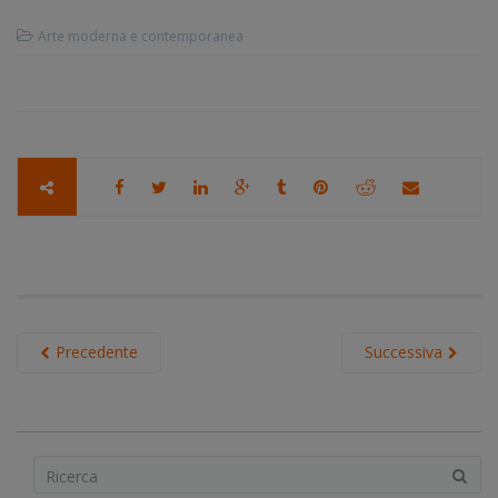
Arte moderna e contemporanea
Precedente
Successiva
S
e