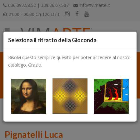
030.097.58.52 | 339.36.67.507
info@vimarte.it
21.00 - 00.30 Ch 126 DTT
Seleziona il ritratto della Gioconda
Risolvi questo semplice quesito per poter accedere al nostro
catalogo. Grazie.
Catalogo
Pignatelli Luca