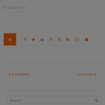
Dipinti antichi
Precedente
Successiva
S
e