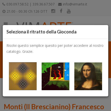
030.097.58.52 | 339.36.67.507
info@vimarte.it
21.00 - 00.30 Ch 126 DTT
Seleziona il ritratto della Gioconda
Risolvi questo semplice quesito per poter accedere al nostro
catalogo. Grazie.
Catalogo
Monti (Il Brescianino) Francesco