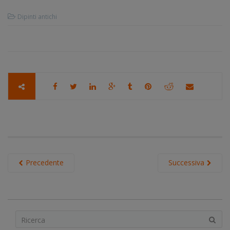
Dipinti antichi
Precedente
Successiva
S
e