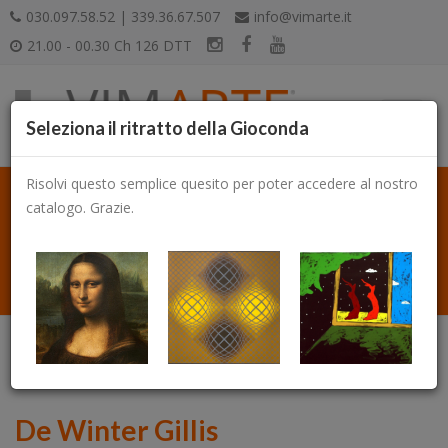
030.097.58.52 | 339.36.67.507
info@vimarte.it
21.00 - 00.30 Ch 126 DTT
Seleziona il ritratto della Gioconda
Risolvi questo semplice quesito per poter accedere al nostro
catalogo. Grazie.
Catalogo
De Winter Gillis