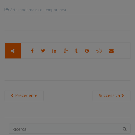
Arte moderna e contemporanea
Precedente
Successiva
S
e