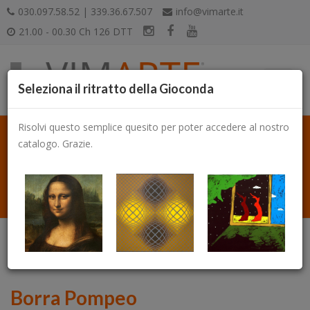
030.097.58.52 | 339.36.67.507
info@vimarte.it
21.00 - 00.30 Ch 126 DTT
Seleziona il ritratto della Gioconda
Risolvi questo semplice quesito per poter accedere al nostro
catalogo. Grazie.
Catalogo
Borra Pompeo