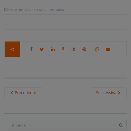
Arte moderna e contemporanea
Precedente
Successiva
S
e