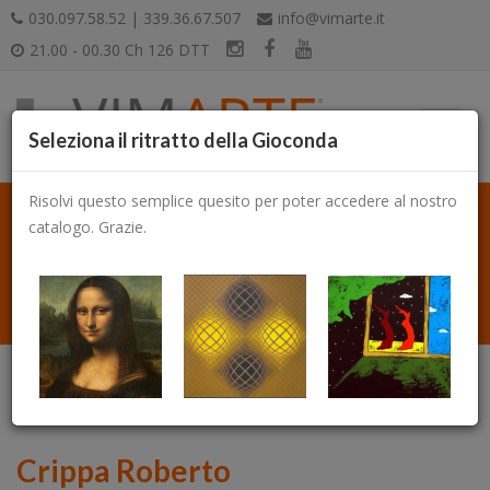
030.097.58.52 | 339.36.67.507
info@vimarte.it
21.00 - 00.30 Ch 126 DTT
Seleziona il ritratto della Gioconda
Risolvi questo semplice quesito per poter accedere al nostro
catalogo. Grazie.
Catalogo
Crippa Roberto