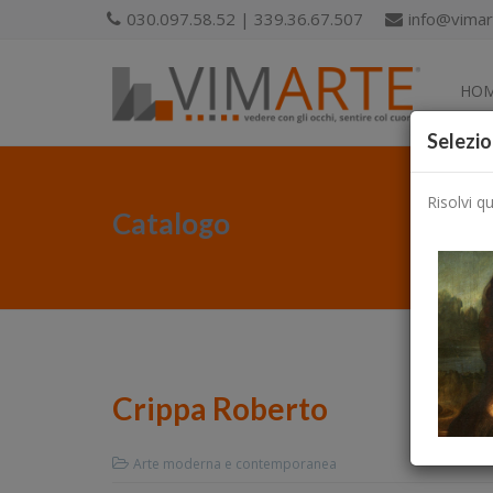
030.097.58.52 | 339.36.67.507
info@vimart
HO
Selezio
Risolvi q
Catalogo
Crippa Roberto
Arte moderna e contemporanea