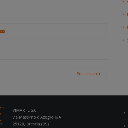
h
.
.
.
Successiva
VIMARTE S.C.
via Massimo d'Azeglio 6/A
25128, Brescia (BS)