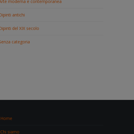
Arte moderna e contemporanea
Dipinti antichi
Dipinti del XIX secolo
Senza categoria
Home
Chi siamo