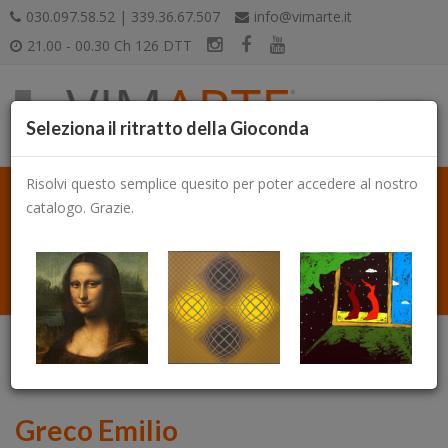
030.097.58.52 | 339.36.67.507
info@vimarte.it
21.00 - 00.30 Ch 126 DTT
Seleziona il ritratto della Gioconda
Risolvi questo semplice quesito per poter accedere al nostro
catalogo. Grazie.
Catalogo
Greco Emilio