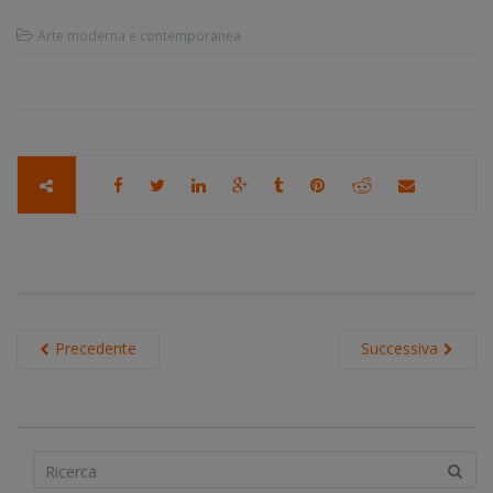
Arte moderna e contemporanea
Precedente
Successiva
S
e