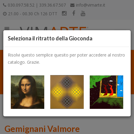
030.097.58.52 | 339.36.67.507
info@vimarte.it
21.00 - 00.30 Ch 126 DTT
Seleziona il ritratto della Gioconda
Risolvi questo semplice quesito per poter accedere al nostro
catalogo. Grazie.
Catalogo
Gemignani Valmore