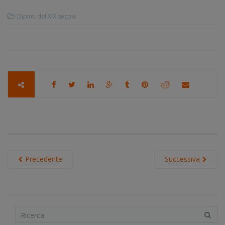
Dipinti del XIX secolo
Precedente
Successiva
S
e