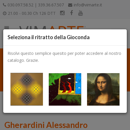
030.097.58.52 | 339.36.67.507
info@vimarte.it
21.00 - 00.30 Ch 126 DTT
Seleziona il ritratto della Gioconda
Risolvi questo semplice quesito per poter accedere al nostro
catalogo. Grazie.
Catalogo
Gherardini Alessandro