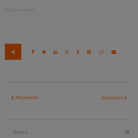
Dipinti antichi
Precedente
Successiva
S
e