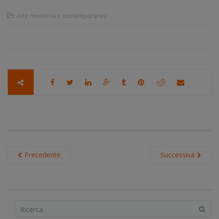
Arte moderna e contemporanea
Precedente
Successiva
S
e