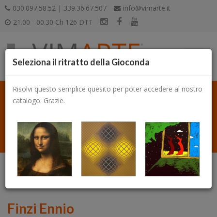
030.097.58.52 | 339.36.67.507
info@vimarte.it
21.00 - 00.30 Ch 126 DTT
Seleziona il ritratto della Gioconda
Risolvi questo semplice quesito per poter accedere al nostro
catalogo. Grazie.
Catalogo
Finzi Ennio