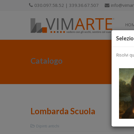
030.097.58.52 | 339.36.67.507
info@vimart
HO
Selezio
Risolvi q
Catalogo
Lombarda Scuola
Dipinti antichi