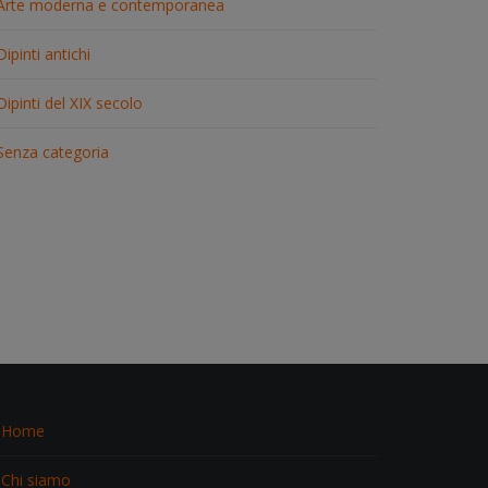
Arte moderna e contemporanea
Dipinti antichi
Dipinti del XIX secolo
Senza categoria
Home
Chi siamo