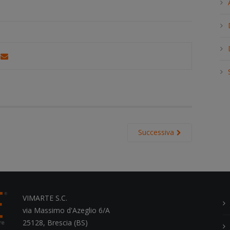
h
.
.
.
Successiva
VIMARTE S.C.
via Massimo d'Azeglio 6/A
25128, Brescia (BS)