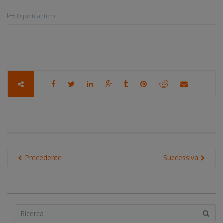
Dipinti antichi
Precedente
Successiva
S
e