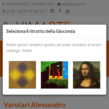
030.097.58.52 | 339.36.67.507
info@vimarte.it
21.00 - 00.30 Ch 126 DTT
Seleziona il ritratto della Gioconda
Risolvi questo semplice quesito per poter accedere al nostro
catalogo. Grazie.
Catalogo
Varotari Alessandro