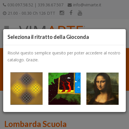
030.097.58.52 | 339.36.67.507
info@vimarte.it
21.00 - 00.30 Ch 126 DTT
Seleziona il ritratto della Gioconda
Risolvi questo semplice quesito per poter accedere al nostro
catalogo. Grazie.
Catalogo
Lombarda Scuola