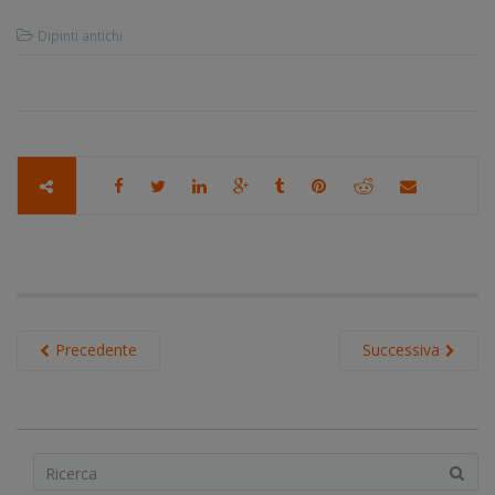
Dipinti antichi
Precedente
Successiva
S
e