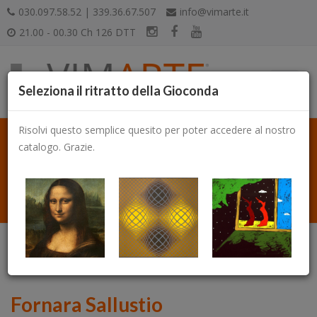
030.097.58.52 | 339.36.67.507
info@vimarte.it
21.00 - 00.30 Ch 126 DTT
Seleziona il ritratto della Gioconda
Risolvi questo semplice quesito per poter accedere al nostro
catalogo. Grazie.
Catalogo
Fornara Sallustio