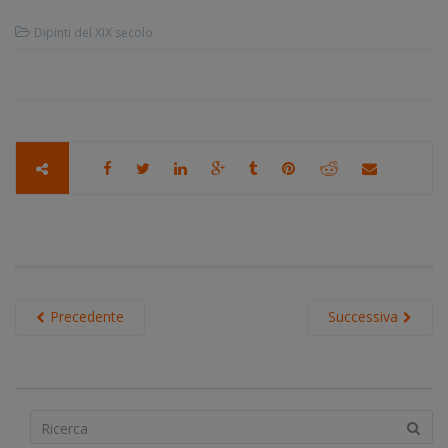
Dipinti del XIX secolo
Precedente
Successiva
S
e