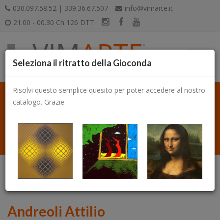
030.097.58.52 | 339.36.67.507
info@vimarte.it
21.00 - 00.30 Ch 126 DTT
Seleziona il ritratto della Gioconda
Risolvi questo semplice quesito per poter accedere al nostro
catalogo. Grazie.
Catalogo
Andreoli Attilio