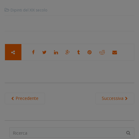
Dipinti del XIX secolo
Precedente
Successiva
S
e