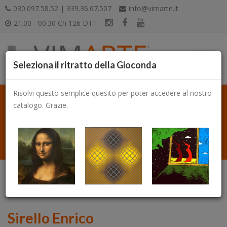
030.097.58.52 | 339.36.67.507
info@vimarte.it
21.00 - 00.30 Ch 126 DTT
Seleziona il ritratto della Gioconda
Risolvi questo semplice quesito per poter accedere al nostro
catalogo. Grazie.
Catalogo
Sirello Enrico