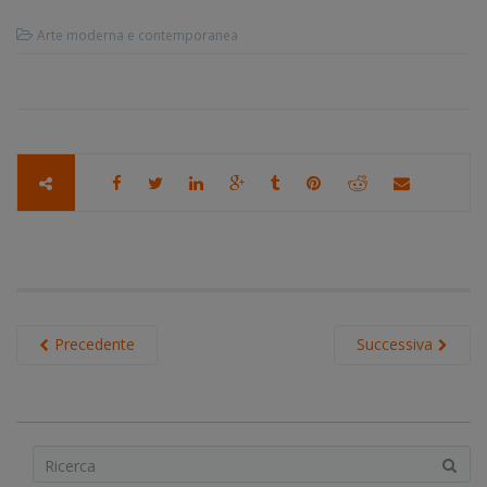
Arte moderna e contemporanea
Precedente
Successiva
S
e