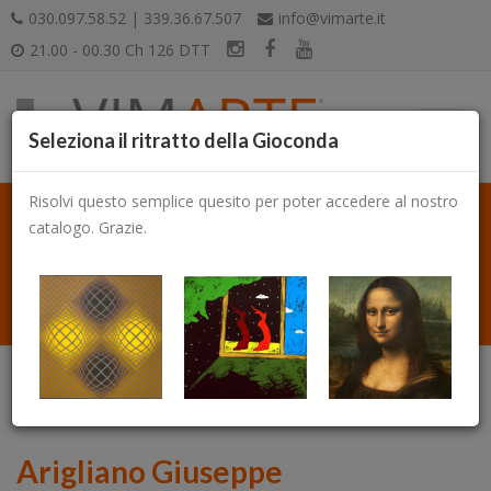
030.097.58.52 | 339.36.67.507
info@vimarte.it
21.00 - 00.30 Ch 126 DTT
Seleziona il ritratto della Gioconda
Risolvi questo semplice quesito per poter accedere al nostro
catalogo. Grazie.
Catalogo
Arigliano Giuseppe