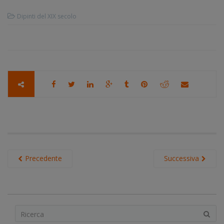
Dipinti del XIX secolo
Precedente
Successiva
S
e