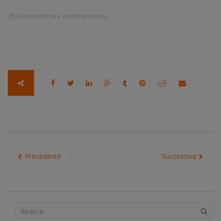
Arte moderna e contemporanea
Precedente
Successiva
S
e