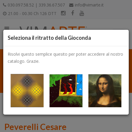
030.097.58.52 | 339.36.67.507
info@vimarte.it
21.00 - 00.30 Ch 126 DTT
Seleziona il ritratto della Gioconda
Risolvi questo semplice quesito per poter accedere al nostro
catalogo. Grazie.
Catalogo
Peverelli Cesare